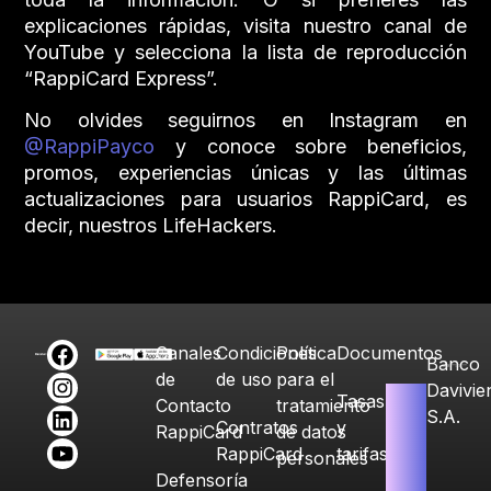
explicaciones rápidas, visita nuestro canal de
YouTube y selecciona la lista de reproducción
“RappiCard Express”.
No olvides seguirnos en Instagram en
@RappiPayco
y conoce sobre beneficios,
promos, experiencias únicas y las últimas
actualizaciones para usuarios RappiCard, es
decir, nuestros LifeHackers.
Canales
Condiciones
Política
Documentos
Banco
de
de uso
para el
Davivie
Tasas
Contacto
tratamiento
S.A.
Contratos
y
RappiCard
de datos
RappiCard
tarifas
personales
Defensoría