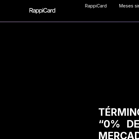
RappiCard
Meses sin
TÉRMIN
“0% DE
MERCAD