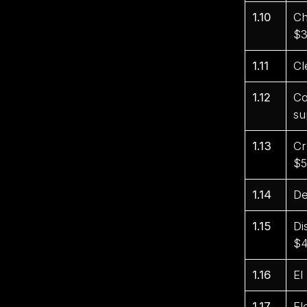
1.10
Ch
$3
1.11
Cl
1.12
Co
su
1.13
Cr
$5
1.14
De
1.15
Di
$4
1.16
El
1.17
El