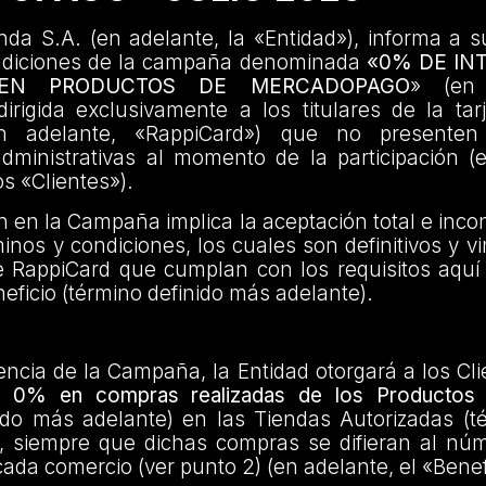
da S.A. (en adelante, la «Entidad»), informa a s
ndiciones de la campaña denominada
«0% DE IN
 EN PRODUCTOS DE MERCADOPAGO
» (en 
rigida exclusivamente a los titulares de la tar
n adelante, «RappiCard») que no presenten
administrativas al momento de la participación (
os «Clientes»).
ón en la Campaña implica la aceptación total e incon
inos y condiciones, los cuales son definitivos y v
e RappiCard que cumplan con los requisitos aquí
eficio (término definido más adelante).
encia de la Campaña, la Entidad otorgará a los Cl
el 0% en compras realizadas de los Productos 
ido más adelante) en las Tiendas Autorizadas (t
, siempre que dichas compras se difieran al nú
cada comercio (ver punto 2) (en adelante, el «Benef