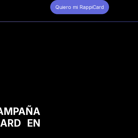
Quiero mi RappiCard
CAMPAÑA
CARD EN