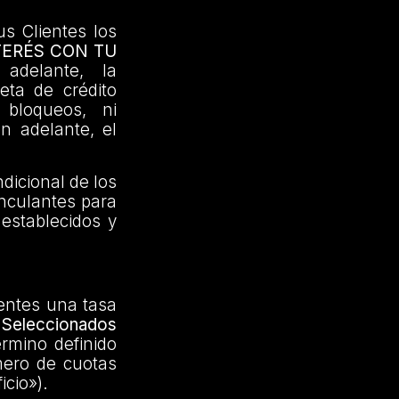
us Clientes los
TERÉS CON TU
adelante, la
jeta de crédito
 bloqueos, ni
en adelante, el
dicional de los
inculantes para
 establecidos y
ientes una tasa
Seleccionados
érmino definido
mero de cuotas
icio»).