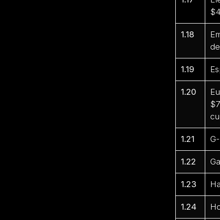
$4
1.18
Em
de
1.19
Es
1.20
Eu
$7
cu
1.21
G-
1.22
Ga
1.23
Ha
1.24
Ho