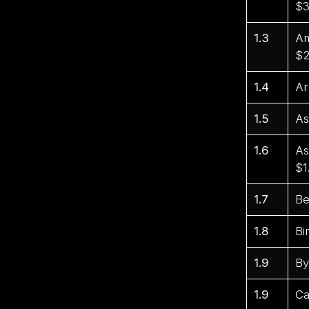
$3
1.3
Am
$2
1.4
Ar
1.5
As
1.6
As
$1
1.7
Be
1.8
Bi
1.9
By
1.9
Ca