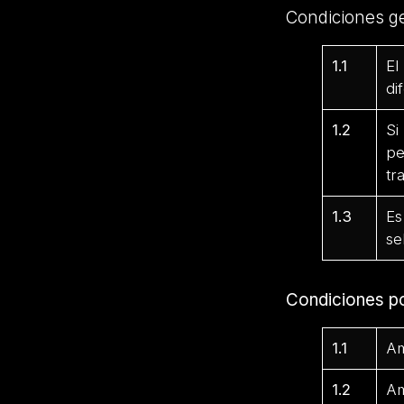
Condiciones g
1.1
El
di
1.2
Si
pe
tr
1.3
Es
se
Condiciones p
1.1
Am
1.2
Am