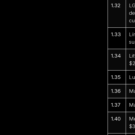
1.32
LG
de
cu
1.33
Lí
su
1.34
Li
$2
1.35
Lu
1.36
Ma
1.37
Ma
1.40
Me
$3