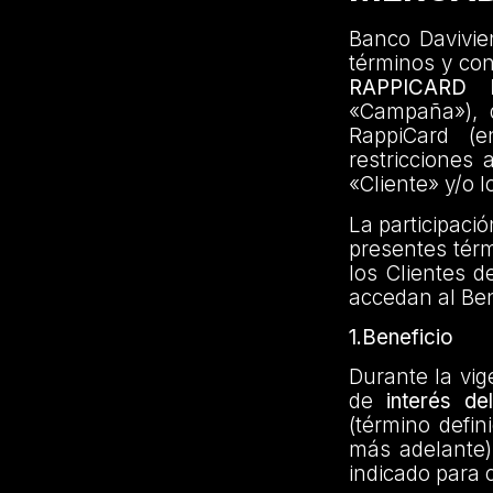
Banco Davivien
términos y co
RAPPICARD
«Campaña»), di
RappiCard (e
restricciones 
«Cliente» y/o l
La participaci
presentes térm
los Clientes d
accedan al Ben
1.Beneficio
Durante la vig
de
interés d
(término defin
más adelante)
indicado para 