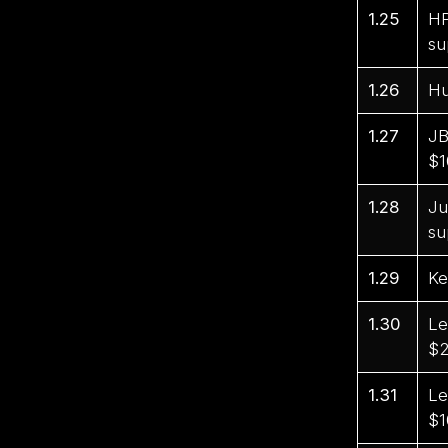
1.25
HP
su
1.26
Hu
1.27
JB
$1
1.28
Ju
su
1.29
Ke
1.30
Le
$2
1.31
Le
$1