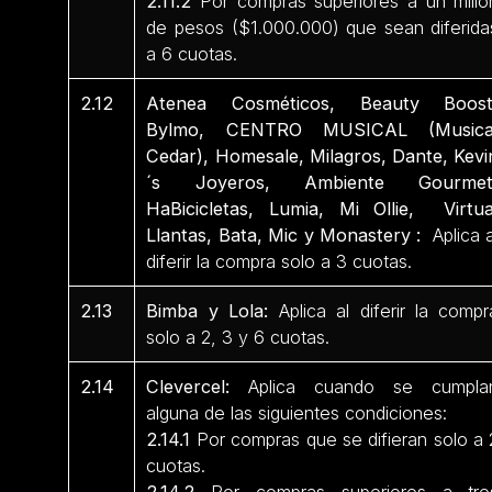
2.11.2
Por compras superiores a un milló
de pesos ($1.000.000) que sean diferida
a 6 cuotas.
2.12
Atenea Cosméticos, Beauty Boost
Bylmo, CENTRO MUSICAL (Musica
Cedar), Homesale, Milagros, Dante, Kevi
´s Joyeros, Ambiente Gourmet
HaBicicletas, Lumia, Mi Ollie, Virtua
Llantas, Bata, Mic y Monastery :
Aplica a
diferir la compra solo a 3 cuotas.
2.13
Bimba y Lola:
Aplica al diferir la compr
solo a 2, 3 y 6 cuotas.
2.14
Clevercel:
Aplica cuando se cumpla
alguna de las siguientes condiciones:
2.14.1
Por compras que se difieran solo a 
cuotas.
2.14.2
Por compras superiores a tre