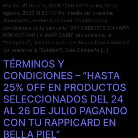
Martes, 21 de julio, 2026 12:01 AM Viernes, 07 de
agosto, 2026 11:59 PM Por medio del presente
documento, se dan a conocer los términos y
condiciones de la campaña “20K CRÉDITOS EN RAPPI
POR ACTIVAR LA RAPPICARD” (en adelante, la
“Campaña”), llevada a cabo por Banco Davivienda S.A.
(en adelante la “Entidad”). Esta Campaña […]
TÉRMINOS Y
CONDICIONES – “HASTA
25% OFF EN PRODUCTOS
SELECCIONADOS DEL 24
AL 26 DE JULIO PAGANDO
CON TU RAPPICARD EN
BELLA PIEL”