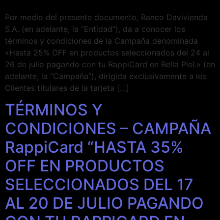
Por medio del presente documento, Banco Davivienda
S.A. (en adelante, la “Entidad”), da a conocer los
términos y condiciones de la Campaña denominada
«Hasta 25% OFF en productos seleccionados del 24 al
26 de julio pagando con tu RappiCard en Bella Piel.» (en
adelante, la “Campaña”), dirigida exclusivamente a los
Clientes titulares de la tarjeta […]
TÉRMINOS Y
CONDICIONES – CAMPAÑA
RappiCard “HASTA 35%
OFF EN PRODUCTOS
SELECCIONADOS DEL 17
AL 20 DE JULIO PAGANDO