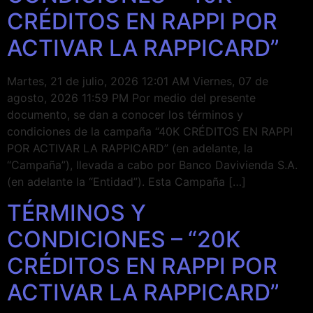
CRÉDITOS EN RAPPI POR
ACTIVAR LA RAPPICARD”
Martes, 21 de julio, 2026 12:01 AM Viernes, 07 de
agosto, 2026 11:59 PM Por medio del presente
documento, se dan a conocer los términos y
condiciones de la campaña “40K CRÉDITOS EN RAPPI
POR ACTIVAR LA RAPPICARD” (en adelante, la
“Campaña”), llevada a cabo por Banco Davivienda S.A.
(en adelante la “Entidad”). Esta Campaña […]
TÉRMINOS Y
CONDICIONES – “20K
CRÉDITOS EN RAPPI POR
ACTIVAR LA RAPPICARD”