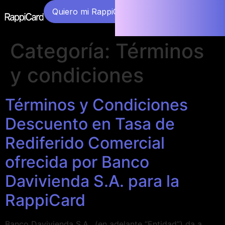
Quiero mi RappiCard
Categoría:
Términos
y condiciones
Términos y Condiciones
Descuento en Tasa de
Rediferido Comercial
ofrecida por Banco
Davivienda S.A. para la
RappiCard
Banco Davivienda S.A., (en adelante “Entidad”) da a