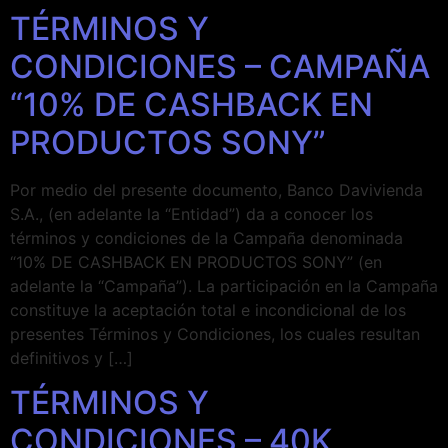
TÉRMINOS Y
CONDICIONES – CAMPAÑA
“10% DE CASHBACK EN
PRODUCTOS SONY”
Por medio del presente documento, Banco Davivienda
S.A., (en adelante la “Entidad”) da a conocer los
términos y condiciones de la Campaña denominada
“10% DE CASHBACK EN PRODUCTOS SONY” (en
adelante la “Campaña”). La participación en la Campaña
constituye la aceptación total e incondicional de los
presentes Términos y Condiciones, los cuales resultan
definitivos y […]
TÉRMINOS Y
CONDICIONES – 40K