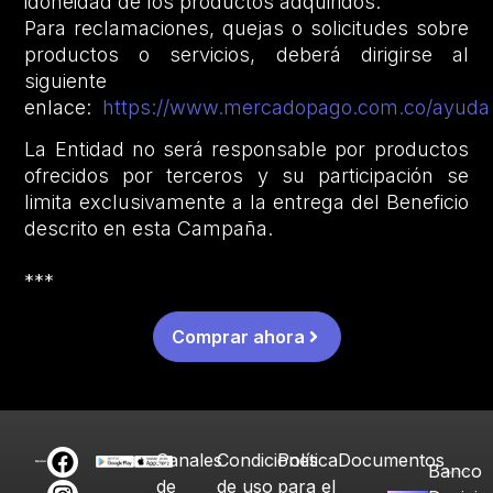
idoneidad de los productos adquiridos.
Para reclamaciones, quejas o solicitudes sobre
productos o servicios, deberá dirigirse al
siguiente
enlace:
https://www.mercadopago.com.co/ayuda
La Entidad no será responsable por productos
ofrecidos por terceros y su participación se
limita exclusivamente a la entrega del Beneficio
descrito en esta Campaña.
***
Comprar ahora
Canales
Condiciones
Política
Documentos
Banco
de
de uso
para el