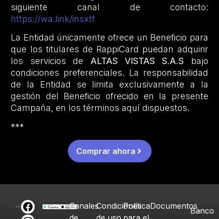
siguiente canal de contacto:
https://wa.link/insxtf
La Entidad únicamente ofrece un Beneficio para
que los titulares de RappiCard puedan adquirir
los servicios de
ALTAS VISTAS S.A.S
bajo
condiciones preferenciales. La responsabilidad
de la Entidad se limita exclusivamente a la
gestión del Beneficio ofrecido en la presente
Campaña, en los términos aquí dispuestos.
***
Comprar ahora
Canales
Condiciones
Política
Documentos
Banco
de
de uso
para el