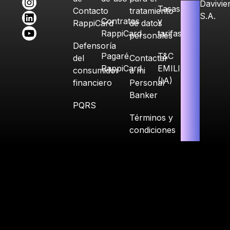
Davivie
Tasas
Contacto
tratamiento
S.A.
Contratos
y
RappiCard
de datos
RappiCard
tarifas
personales
Defensoría
Pagaré
T&C
del
Contactar
RappiCard
EMILIA
consumidor
a mi
(IA)
financiero
Personal
Banker
PQRS
Términos y
condiciones